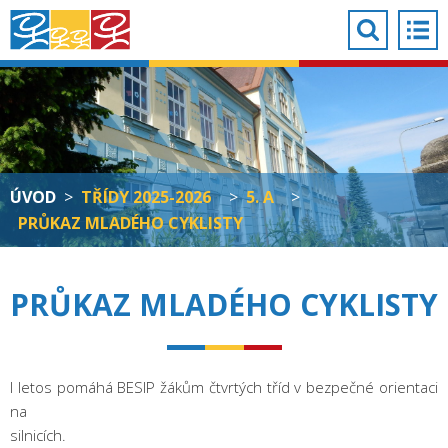
ÚVOD
>
TŘÍDY 2025-2026
>
5. A
>
PRŮKAZ MLADÉHO CYKLISTY
PRŮKAZ MLADÉHO CYKLISTY
I letos pomáhá BESIP žákům čtvrtých tříd v bezpečné orientaci
na
silnicích.