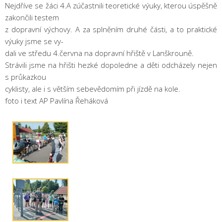
Nejdříve se žáci 4.A zúčastnili teoretické výuky, kterou úspěšně
zakončili testem
z dopravní výchovy. A za splněním druhé části, a to praktické
výuky jsme se vy-
dali ve středu 4.června na dopravní hřiště v Lanškrouně.
Strávili jsme na hřišti hezké dopoledne a děti odcházely nejen
s průkazkou
cyklisty, ale i s větším sebevědomím při jízdě na kole.
foto i text AP Pavlína Řeháková