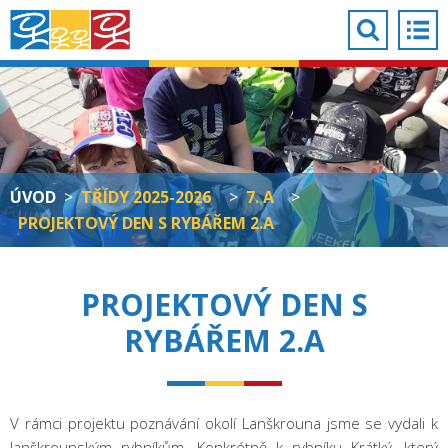
ÚVOD
>
TŘÍDY 2025-2026
>
7. A
>
PROJEKTOVÝ DEN S RYBÁŘEM 2.A
PROJEKTOVÝ DEN S
RYBÁŘEM 2.A
V rámci projektu poznávání okolí Lanškrouna jsme se vydali k
lanškrounským rybníkům. Konkrétně k rybníku Krátký, který