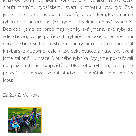
slouží místnímu rybářskému svazu k chovu a lovu ryb. Zde
jsme měli sraz se zástupcem rybářů, p. Stehlíkem, který nám o
rybaření a lanškrounských rybnících velmi zajímavě vyprávěl.
Dozvěděli jsme se, proč mají rybníky svá jména, jaké ryby se
zde chovají, co je potřeba k rybaření a také, proč se nyní
spravuje hráz Krátkého rybníka. Pan rybář nás ještě doprovodil
k rybářské klubovně, dále k tzv. odkalovačce a naše vyprávění
jsme zakončili u hráze Dlouhého rybníka. My jsme pokračovali
na pláž místního koupaliště u Dlouhého rybníka, kde jsme
posvačili a sledovali vodní ptactvo – napočítali jsme zde 15
labutí!
Za 2.A Z. Marková