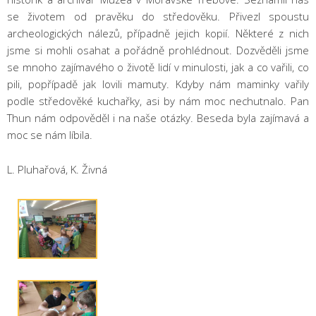
se životem od pravěku do středověku. Přivezl spoustu
archeologických nálezů, případně jejich kopií. Některé z nich
jsme si mohli osahat a pořádně prohlédnout. Dozvěděli jsme
se mnoho zajímavého o životě lidí v minulosti, jak a co vařili, co
pili, popřípadě jak lovili mamuty. Kdyby nám maminky vařily
podle středověké kuchařky, asi by nám moc nechutnalo. Pan
Thun nám odpověděl i na naše otázky. Beseda byla zajímavá a
moc se nám líbila.
L. Pluhařová, K. Živná