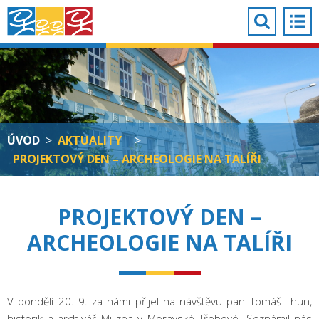
ÚVOD
>
AKTUALITY
>
PROJEKTOVÝ DEN – ARCHEOLOGIE NA TALÍŘI
PROJEKTOVÝ DEN –
ARCHEOLOGIE NA TALÍŘI
V pondělí 20. 9. za námi přijel na návštěvu pan Tomáš Thun,
historik a archivář Muzea v Moravské Třebové. Seznámil nás