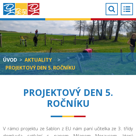
ÚVOD
>
AKTUALITY
>
PROJEKTOVÝ DEN 5. ROČNÍKU
PROJEKTOVÝ DEN 5.
ROČNÍKU
V rámci projektu ze šablon z EU nám paní učitelka ze 3. třídy
domluvila setkání s panem Milanem Moravcem, který