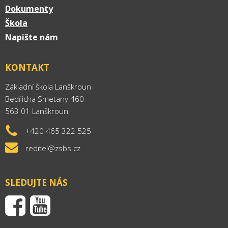
Dokumenty
Škola
Napište nám
KONTAKT
Základní škola Lanškroun
Bedřicha Smetany 460
563 01 Lanškroun
+420 465 322 525
reditel@zsbs.cz
SLEDUJTE NÁS