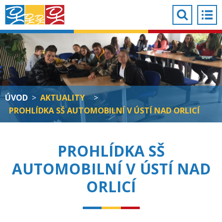
ÚVOD
>
AKTUALITY
>
PROHLÍDKA SŠ AUTOMOBILNÍ V ÚSTÍ NAD ORLICÍ
PROHLÍDKA SŠ
AUTOMOBILNÍ V ÚSTÍ NAD
ORLICÍ