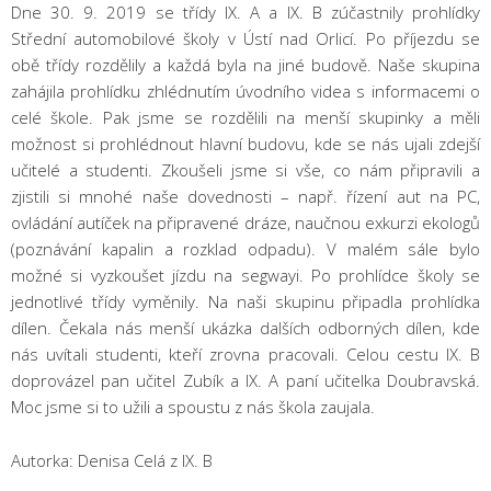
Dne 30. 9. 2019 se třídy IX. A a IX. B zúčastnily prohlídky
Střední automobilové školy v Ústí nad Orlicí. Po příjezdu se
obě třídy rozdělily a každá byla na jiné budově. Naše skupina
zahájila prohlídku zhlédnutím úvodního videa s informacemi o
celé škole. Pak jsme se rozdělili na menší skupinky a měli
možnost si prohlédnout hlavní budovu, kde se nás ujali zdejší
učitelé a studenti. Zkoušeli jsme si vše, co nám připravili a
zjistili si mnohé naše dovednosti – např. řízení aut na PC,
ovládání autíček na připravené dráze, naučnou exkurzi ekologů
(poznávání kapalin a rozklad odpadu). V malém sále bylo
možné si vyzkoušet jízdu na segwayi. Po prohlídce školy se
jednotlivé třídy vyměnily. Na naši skupinu připadla prohlídka
dílen. Čekala nás menší ukázka dalších odborných dílen, kde
nás uvítali studenti, kteří zrovna pracovali. Celou cestu IX. B
doprovázel pan učitel Zubík a IX. A paní učitelka Doubravská.
Moc jsme si to užili a spoustu z nás škola zaujala.
Autorka: Denisa Celá z IX. B