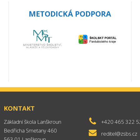
METODICKÁ PODPORA
KONTAKT
Základní škola Lanškroun
+420 465 322 5
Bedřicha Smetany 460
reditel@zsbs.cz
563 01 Lanškroun