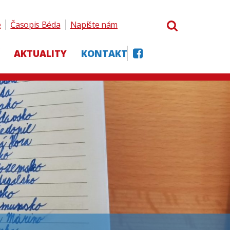
e
Časopis Béda
Napište nám
AKTUALITY
KONTAKT