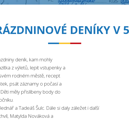
RÁZDNINOVÉ DENÍKY V 5
prázdniny deník, kam mohly
zítka z výletů, lepit vstupenky a
 o svém rodném městě, recept
lístek, psát záznamy o počasí a
Děti měly přislíbeny body do
očníku.
nář a Tadeáš Šulc. Dále si daly záležet i další
ochvíl, Matylda Nováková a