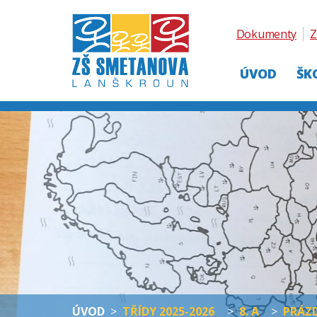
Dokumenty
Z
ÚVOD
ŠK
ÚVOD
>
TŘÍDY 2025-2026
>
8. A
>
PRÁZD