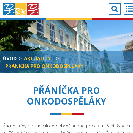
ÚVOD
>
AKTUALITY
>
PŘÁNÍČKA PRO ONKODOSPĚLÁKY
PŘÁNÍČKA PRO
ONKODOSPĚLÁKY
Žáci 5. třídy se zapojili do dobročinného projektu. Paní Rybová
z Těchonína pořádá již třetím rokem akci „Čepice pro