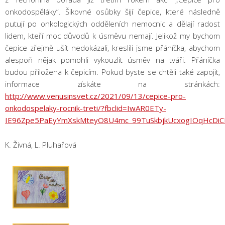
onkodospěláky“. Šikovné osůbky šijí čepice, které následně
putují po onkologických odděleních nemocnic a dělají radost
lidem, kteří moc důvodů k úsměvu nemají. Jelikož my bychom
čepice zřejmě ušít nedokázali, kreslili jsme přáníčka, abychom
alespoň nějak pomohli vykouzlit úsměv na tváři. Přáníčka
budou přiložena k čepicím. Pokud byste se chtěli také zapojit,
informace získáte na stránkách:
http://www.venusinsvet.cz/2021/09/13/cepice-pro-
onkodospelaky-rocnik-treti/?fbclid=IwAR0ETy-
IE96Zpe5PaEyYmXskMteyO8U4mc_99TuSkbjkUcxogIOqHcDi
K. Živná, L. Pluhařová