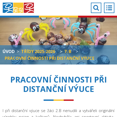
ÚVOD
>
TŘÍDY 2025-2026
>
7. B
>
PRACOVNÍ ČINNOSTI PŘI DISTANČNÍ VÝUCE
PRACOVNÍ ČINNOSTI PŘI
DISTANČNÍ VÝUCE
I při distanční výuce se žáci 2.B nenudili a vytvářeli originální
výrobky nejen z kaštanů. Nechyběla ani sportovní aktivita.