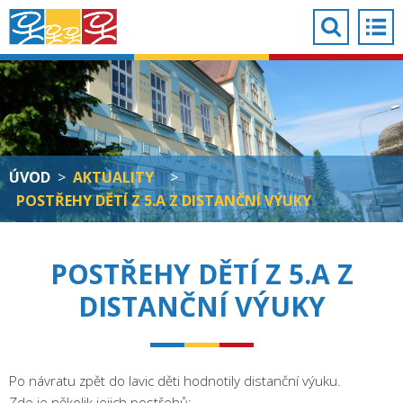
ÚVOD
>
AKTUALITY
>
POSTŘEHY DĚTÍ Z 5.A Z DISTANČNÍ VÝUKY
POSTŘEHY DĚTÍ Z 5.A Z
DISTANČNÍ VÝUKY
Po návratu zpět do lavic děti hodnotily distanční výuku.
Zde je několik jejich postřehů: