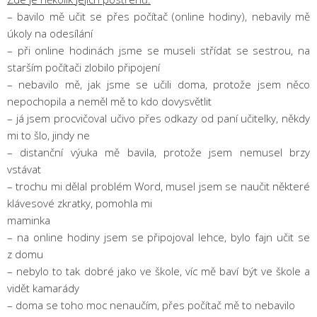
– bavilo mě učit se přes počítač (online hodiny), nebavily mě
úkoly na odesílání
– při online hodinách jsme se museli střídat se sestrou, na
starším počítači zlobilo připojení
– nebavilo mě, jak jsme se učili doma, protože jsem něco
nepochopila a neměl mě to kdo dovysvětlit
– já jsem procvičoval učivo přes odkazy od paní učitelky, někdy
mi to šlo, jindy ne
– distanční výuka mě bavila, protože jsem nemusel brzy
vstávat
– trochu mi dělal problém Word, musel jsem se naučit některé
klávesové zkratky, pomohla mi
maminka
– na online hodiny jsem se připojoval lehce, bylo fajn učit se
z domu
– nebylo to tak dobré jako ve škole, víc mě baví být ve škole a
vidět kamarády
– doma se toho moc nenaučím, přes počítač mě to nebavilo