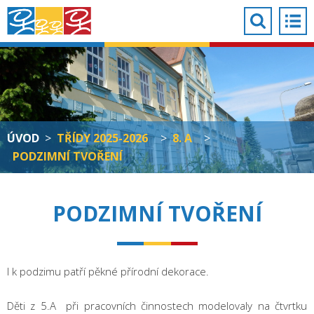
ÚVOD
>
TŘÍDY 2025-2026
>
8. A
>
PODZIMNÍ TVOŘENÍ
PODZIMNÍ TVOŘENÍ
I k podzimu patří pěkné přírodní dekorace.
Děti z 5.A při pracovních činnostech modelovaly na čtvrtku