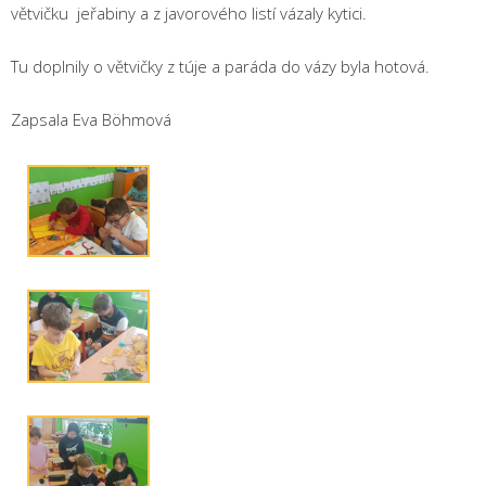
větvičku jeřabiny a z javorového listí vázaly kytici.
Tu doplnily o větvičky z túje a paráda do vázy byla hotová.
Zapsala Eva Böhmová