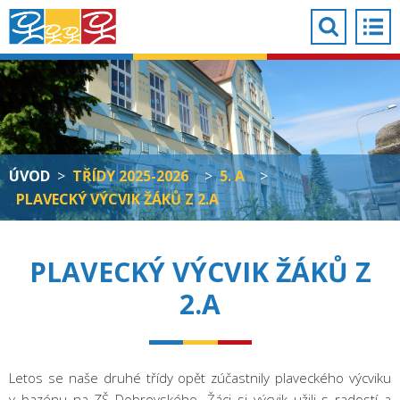
ÚVOD
>
TŘÍDY 2025-2026
>
5. A
>
PLAVECKÝ VÝCVIK ŽÁKŮ Z 2.A
PLAVECKÝ VÝCVIK ŽÁKŮ Z
2.A
Letos se naše druhé třídy opět zúčastnily plaveckého výcviku
v bazénu na ZŠ Dobrovského. Žáci si výcvik užili s radostí a