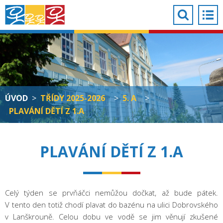
ÚVOD
>
TŘÍDY 2025-2026
>
5. A
>
PLAVÁNÍ DĚTÍ Z 1.A
PLAVÁNÍ DĚTÍ Z 1.A
Celý týden se prvňáčci nemůžou dočkat, až bude pátek.
V tento den totiž chodí plavat do bazénu na ulici Dobrovského
v Lanškrouně. Celou dobu ve vodě se jim věnují zkušené