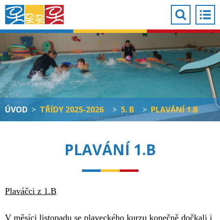
ÚVOD
>
TŘÍDY 2025-2026
>
5. B
>
PLAVÁNÍ 1.B
PLAVÁNÍ 1.B
Plaváčci z 1.B
V měsíci listopadu se plaveckého kurzu konečně dočkali i