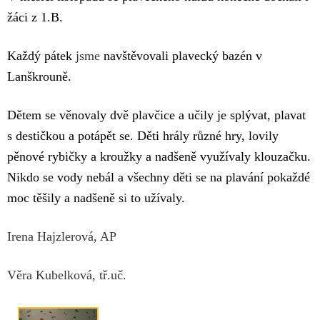
žáci z 1.B.
Každý pátek
jsme
navštěvovali plavecký bazén v
Lanškrouně.
Dětem se věnovaly dvě plavčice a učily je splývat, plavat
s destičkou a potápět se. Děti hrály různé hry, lovily
pěnové rybičky a kroužky a nadšeně využívaly klouzačku.
Nikdo se vody nebál a všechny děti se na plavání pokaždé
moc těšily a nadšeně s
i
to užívaly.
Irena Hajzlerová, AP
Věra Kubelková, tř.uč.