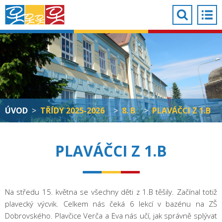
ÚVOD
>
TŘÍDY 2025-2026
>
8. B
>
PLAVÁČCI Z 1.B
PLAVÁČCI Z 1.B
Na středu 15. května se všechny děti z 1.B těšily. Začínal totiž
plavecký výcvik. Celkem nás čeká 6 lekcí v bazénu na ZŠ
Dobrovského. Plavčice Verča a Eva nás učí, jak správně splývat