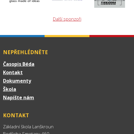
Další sponzoři
NEPŘEHLÉDNĚTE
Časopis Béda
Kontakt
Dokumenty
Škola
Napište nám
KONTAKT
Základní škola Lanškroun
Bedřicha Smetany 460