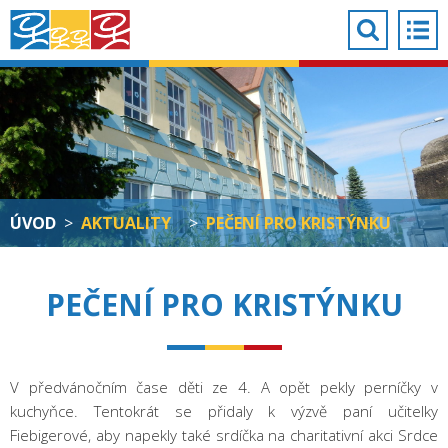
ÚVOD
>
AKTUALITY
>
PEČENÍ PRO KRISTÝNKU
PEČENÍ PRO KRISTÝNKU
V předvánočním čase děti ze 4. A opět pekly perníčky v
kuchyňce. Tentokrát se přidaly k výzvě paní učitelky
Fiebigerové, aby napekly také srdíčka na charitativní akci Srdce