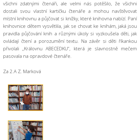
všichni zdatnými čtenáři, ale velmi nás potěšilo, že všichni
dostali svou vlastní kartičku čtenáře a mohou navštěvovat
místní knihovnu a půjčovat si knížky, které knihovna nabízí. Paní
knihovnice dětem vysvětlila, jak se chovat ke knihám, jaká jsou
pravidla půjčování knih a různými úkoly si vyzkoušela děti, jak
ovládají čtení a porozumění textu. Na závěr si děti říkankou
přivolali „Královnu ABECEDKU“, která je slavnostně mečem
pasovala na opravdové čtenáře.
Za 2.A Z. Marková