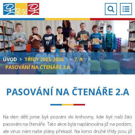
ÚVOD
>
TŘÍDY 2025-2026
>
7. A
>
PASOVÁNÍ NA ČTENÁŘE 2.A
PASOVÁNÍ NA ČTENÁŘE 2.A
Na den dětí jsme byli pozváni do knihovny, kde byli naši žáci
pasováni na čtenáře. Tato akce byla naplánována již na podzim,
ale virus nám naše plány překazil. Na konci druhé třídy jsou již