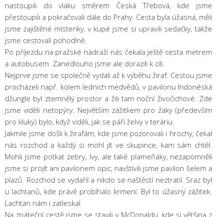
nastoupili do vlaku směrem Česká Třebová, kde jsme
přestoupili a pokračovali dále do Prahy. Cesta byla úžasná, měli
jsme zajištěné místenky, v kupé jsme si upravili sedačky, takže
jsme cestovali pohodlně.
Po příjezdu na pražské nádraží nás čekala ještě cesta metrem
a autobusem. Zanedlouho jsme ale dorazili k cíli.
Nejprve jsme se společně vydali až k výběhu žiraf. Cestou jsme
procházeli např. kolem ledních medvědů, v pavilonu Indonéská
džungle byl ztemnělý prostor a žili tam noční živočichové. Zde
jsme viděli netopýry. Největším zážitkem pro žáky (především
pro kluky) bylo, když viděli, jak se páří želvy v teráriu.
Jakmile jsme došli k žirafám, kde jsme pozorovali i hrochy, čekal
nás rozchod a každý si mohl jít ve skupince, kam sám chtěl.
Mohli jsme potkat zebry, lvy, ale také plameňáky, nezapomněli
jsme si projít ani pavilonem opic, navštívili jsme pavilon šelem a
plazů. Rozchod se vydařil a nikdo se naštěstí neztratil. Sraz byl
u lachtanů, kde právě probíhalo krmení. Byl to úžasný zážitek.
Lachtan nám i zatleskal.
Na zpáteční cestě jsme se stavili v McDonaldu, kde si většina z