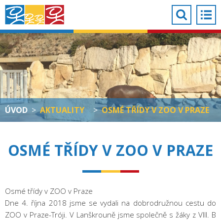
ÚVOD
>
AKTUALITY
>
OSMÉ TŘÍDY V ZOO V PRAZE
OSMÉ TŘÍDY V ZOO V PRAZE
Osmé třídy v ZOO v Praze
Dne 4. října 2018 jsme se vydali na dobrodružnou cestu do
ZOO v Praze-Tróji. V Lanškrouně jsme společně s žáky z VIII. B