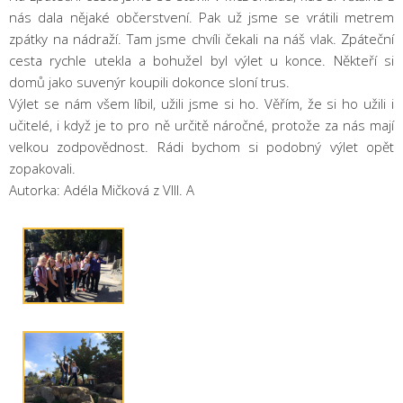
nás dala nějaké občerstvení. Pak už jsme se vrátili metrem
zpátky na nádraží. Tam jsme chvíli čekali na náš vlak. Zpáteční
cesta rychle utekla a bohužel byl výlet u konce. Někteří si
domů jako suvenýr koupili dokonce sloní trus.
Výlet se nám všem líbil, užili jsme si ho. Věřím, že si ho užili i
učitelé, i když je to pro ně určitě náročné, protože za nás mají
velkou zodpovědnost. Rádi bychom si podobný výlet opět
zopakovali.
Autorka: Adéla Mičková z VIII. A