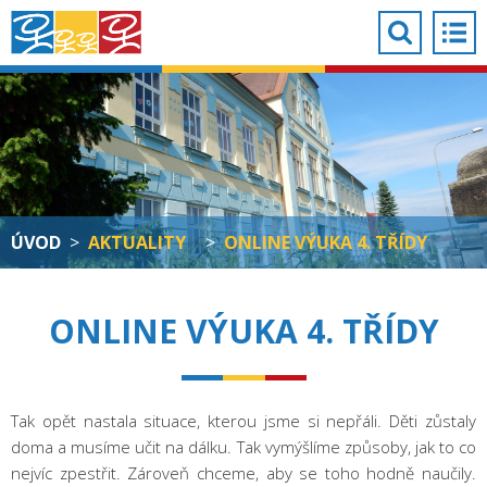
ÚVOD
>
AKTUALITY
>
ONLINE VÝUKA 4. TŘÍDY
ONLINE VÝUKA 4. TŘÍDY
Tak opět nastala situace, kterou jsme si nepřáli. Děti zůstaly
doma a musíme učit na dálku. Tak vymýšlíme způsoby, jak to co
nejvíc zpestřit. Zároveň chceme, aby se toho hodně naučily.