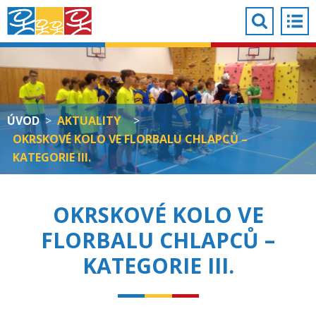
ÚVOD
>
AKTUALITY
>
OKRSKOVÉ KOLO VE FLORBALU CHLAPCŮ –
KATEGORIE III.
OKRSKOVÉ KOLO VE
FLORBALU CHLAPCŮ –
KATEGORIE III.