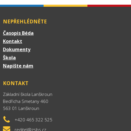
NEPŘEHLÉDNĚTE
Časopis Béda
Kontakt
Dokumenty
Škola
Napište nám
KONTAKT
Základní škola Lanškroun
Bedřicha Smetany 460
563 01 Lanškroun
+420 465 322 525
reditel@zsbs.cz