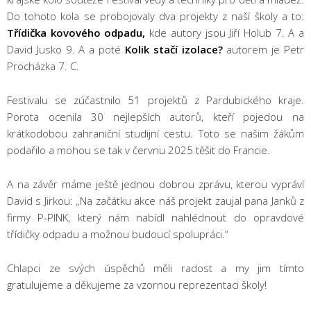
Do tohoto kola se probojovaly dva projekty z naší školy a to:
Třídička kovového odpadu,
kde autory jsou Jiří Holub 7. A a
David Jusko 9. A a poté
Kolik stačí izolace?
autorem je Petr
Procházka 7. C.
Festivalu se zúčastnilo 51 projektů z Pardubického kraje.
Porota ocenila 30 nejlepších autorů, kteří pojedou na
krátkodobou zahraniční studijní cestu. Toto se našim žákům
podařilo a mohou se tak v červnu 2025 těšit do Francie.
A na závěr máme ještě jednou dobrou zprávu, kterou vypráví
David s Jirkou: „Na začátku akce náš projekt zaujal pana Janků z
firmy P-PINK, který nám nabídl nahlédnout do opravdové
třídičky odpadu a možnou budoucí spolupráci.“
Chlapci ze svých úspěchů měli radost a my jim tímto
gratulujeme a děkujeme za vzornou reprezentaci školy!