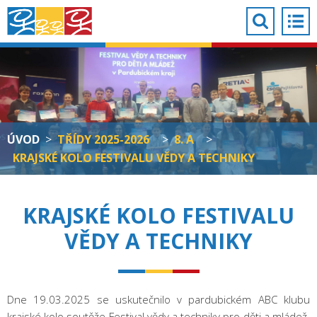
ÚVOD
>
TŘÍDY 2025-2026
>
8. A
>
KRAJSKÉ KOLO FESTIVALU VĚDY A TECHNIKY
KRAJSKÉ KOLO FESTIVALU
VĚDY A TECHNIKY
Dne 19.03.2025 se uskutečnilo v pardubickém ABC klubu
krajské kolo soutěže Festival vědy a techniky pro děti a mládež.