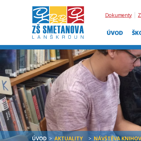
Dokumenty
Z
ÚVOD
ŠK
ÚVOD
>
AKTUALITY
>
NÁVŠTĚVA KNIHO