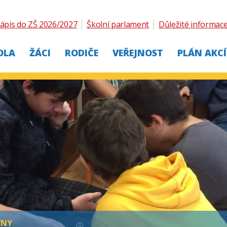
ápis do ZŠ 2026/2027
Školní parlament
Důležité informac
OLA
ŽÁCI
RODIČE
VEŘEJNOST
PLÁN AKCÍ
VNY