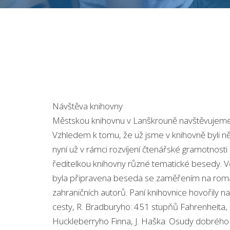
Návštěva knihovny
Městskou knihovnu v Lanškrouně navštěvujeme 
Vzhledem k tomu, že už jsme v knihovně byli něko
nyní už v rámci rozvíjení čtenářské gramotnost
ředitelkou knihovny různé tematické besedy. V
byla připravena beseda se zaměřením na romá
zahraničních autorů. Paní knihovnice hovořily např
cesty, R. Bradburyho: 451 stupňů Fahrenheita,
Huckleberryho Finna, J. Haška: Osudy dobrého v