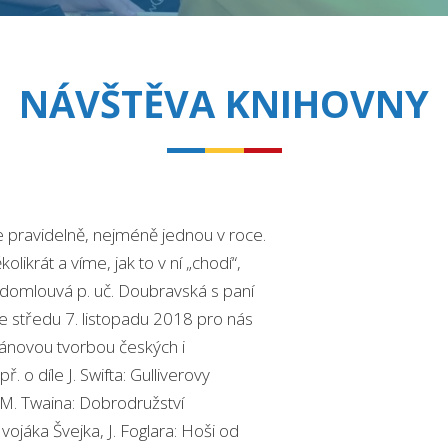
NÁVŠTĚVA KNIHOVNY
pravidelně, nejméně jednou v roce.
likrát a víme, jak to v ní „chodí“,
i domlouvá p. uč. Doubravská s paní
e středu 7. listopadu 2018 pro nás
novou tvorbou českých i
. o díle J. Swifta: Gulliverovy
 M. Twaina: Dobrodružství
ojáka Švejka, J. Foglara: Hoši od