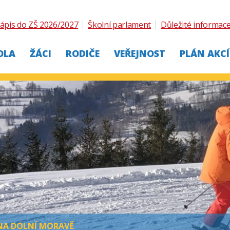
ápis do ZŠ 2026/2027
Školní parlament
Důležité informac
OLA
ŽÁCI
RODIČE
VEŘEJNOST
PLÁN AKCÍ
 NA DOLNÍ MORAVĚ