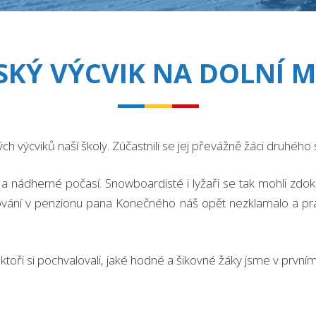
SKÝ VÝCVIK NA DOLNÍ 
kých výcviků naší školy. Zúčastnili se jej převážně žáci druhéh
 nádherné počasí. Snowboardisté i lyžaři se tak mohli zdok
avování v penzionu pana Konečného náš opět nezklamalo a pr
ktoři si pochvalovali, jaké hodné a šikovné žáky jsme v prvním