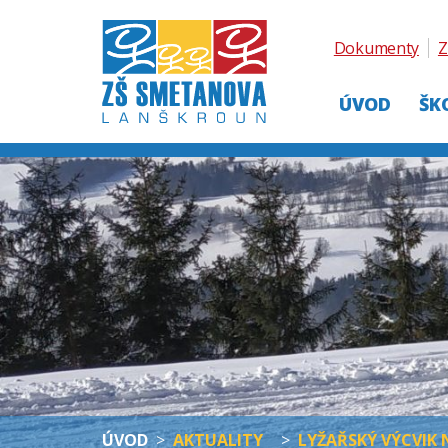
Dokumenty
Z
ÚVOD
ŠK
ÚVOD
>
AKTUALITY
>
LYŽAŘSKÝ VÝCVIK