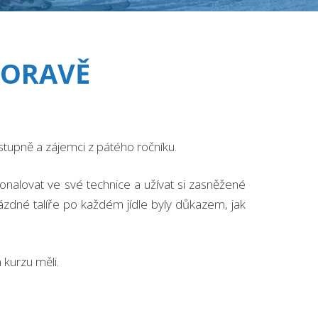
MORAVĚ
o stupně a zájemci z pátého ročníku.
onalovat ve své technice a užívat si zasněžené
ázdné talíře po každém jídle byly důkazem, jak
 kurzu měli.