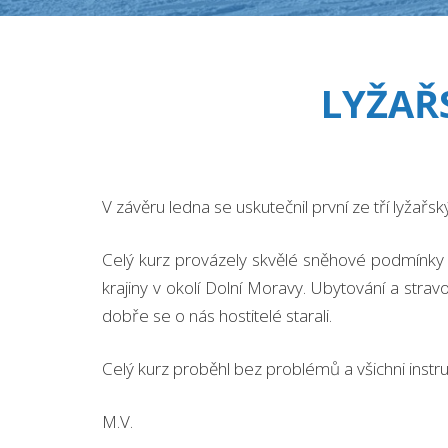
LYŽAŘ
V závěru ledna se uskutečnil první ze tří lyžařs
Celý kurz provázely skvělé sněhové podmínky a
krajiny v okolí Dolní Moravy. Ubytování a str
dobře se o nás hostitelé starali.
Celý kurz proběhl bez problémů a všichni instru
M.V.