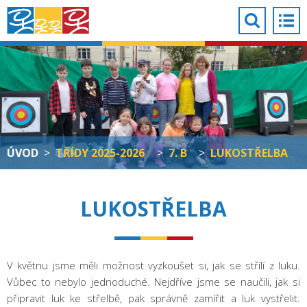
ÚVOD
>
TŘÍDY 2025-2026
>
7. B
>
LUKOSTŘELBA
LUKOSTŘELBA
V květnu jsme měli možnost vyzkoušet si, jak se střílí z luku.
Vůbec to nebylo jednoduché. Nejdříve jsme se naučili, jak si
připravit luk ke střelbě, pak správně zamířit a luk vystřelit.