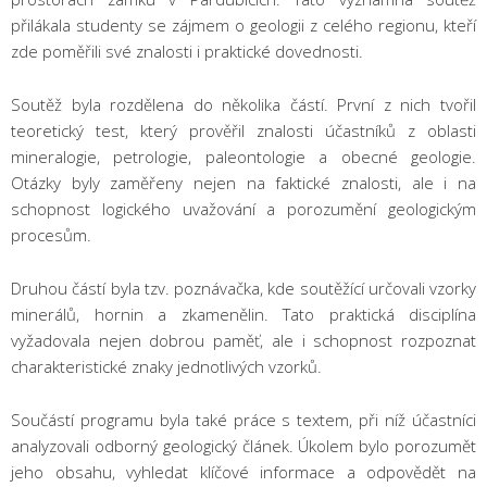
přilákala studenty se zájmem o geologii z celého regionu, kteří
zde poměřili své znalosti i praktické dovednosti.
Soutěž byla rozdělena do několika částí. První z nich tvořil
teoretický test, který prověřil znalosti účastníků z oblasti
mineralogie, petrologie, paleontologie a obecné geologie.
Otázky byly zaměřeny nejen na faktické znalosti, ale i na
schopnost logického uvažování a porozumění geologickým
procesům.
Druhou částí byla tzv. poznávačka, kde soutěžící určovali vzorky
minerálů, hornin a zkamenělin. Tato praktická disciplína
vyžadovala nejen dobrou paměť, ale i schopnost rozpoznat
charakteristické znaky jednotlivých vzorků.
Součástí programu byla také práce s textem, při níž účastníci
analyzovali odborný geologický článek. Úkolem bylo porozumět
jeho obsahu, vyhledat klíčové informace a odpovědět na