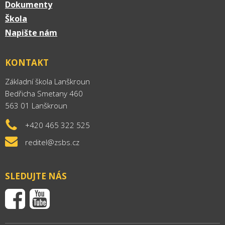
Dokumenty
Škola
Napište nám
KONTAKT
Základní škola Lanškroun
Bedřicha Smetany 460
563 01 Lanškroun
+420 465 322 525
reditel@zsbs.cz
SLEDUJTE NÁS