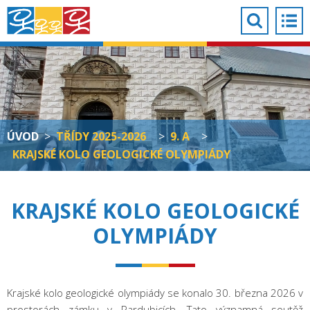
ÚVOD
>
TŘÍDY 2025-2026
>
9. A
>
KRAJSKÉ KOLO GEOLOGICKÉ OLYMPIÁDY
KRAJSKÉ KOLO GEOLOGICKÉ
OLYMPIÁDY
Krajské kolo geologické olympiády se konalo 30. března 2026 v
prostorách zámku v Pardubicích. Tato významná soutěž