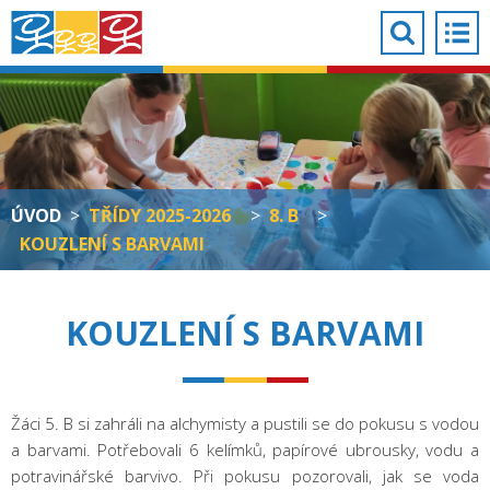
ÚVOD
>
TŘÍDY 2025-2026
>
8. B
>
KOUZLENÍ S BARVAMI
KOUZLENÍ S BARVAMI
Žáci 5. B si zahráli na alchymisty a pustili se do pokusu s vodou
a barvami. Potřebovali 6 kelímků, papírové ubrousky, vodu a
potravinářské barvivo. Při pokusu pozorovali, jak se voda