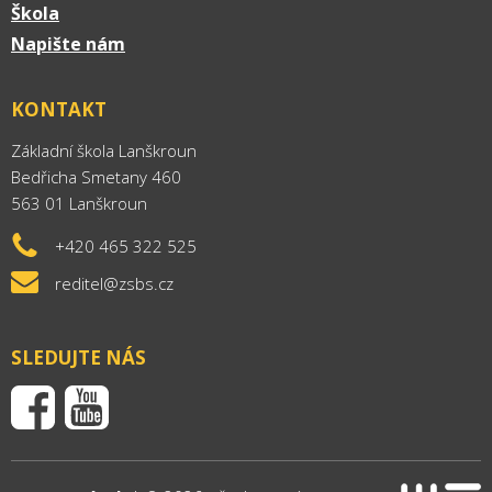
Škola
Napište nám
KONTAKT
Základní škola Lanškroun
Bedřicha Smetany 460
563 01 Lanškroun
+420 465 322 525
reditel@zsbs.cz
SLEDUJTE NÁS