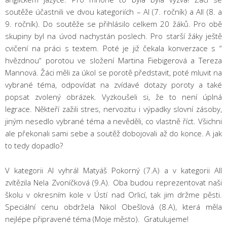
soutěže účastnili ve dvou kategoriích – AI (7. ročník) a AII (8. a
9. ročník). Do soutěže se přihlásilo celkem 20 žáků. Pro obě
skupiny byl na úvod nachystán poslech. Pro starší žáky ještě
cvičení na práci s textem. Poté je již čekala konverzace s “
hvězdnou“ porotou ve složení Martina Fiebigerová a Tereza
Mannová. Žáci měli za úkol se porotě představit, poté mluvit na
vybrané téma, odpovídat na zvídavé dotazy poroty a také
popsat zvolený obrázek. Vyzkoušeli si, že to není úplná
legrace. Někteří zažili stres, nervozitu i výpadky slovní zásoby,
jiným nesedlo vybrané téma a nevěděli, co vlastně říct. Všichni
ale překonali sami sebe a soutěž dobojovali až do konce. A jak
to tedy dopadlo?
V kategorii AI vyhrál Matyáš Pokorný (7.A) a v kategorii AII
zvítězila Nela Zvoníčková (9.A). Oba budou reprezentovat naši
školu v okresním kole v Ústí nad Orlicí, tak jim držme pěsti.
Speciální cenu obdržela Nikol Obešlová (8.A), která měla
nejlépe připravené téma (Moje město). Gratulujeme!