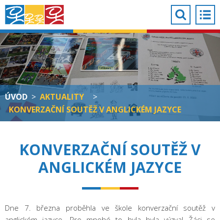
ÚVOD
>
AKTUALITY
>
KONVERZAČNÍ SOUTĚŽ V ANGLICKÉM JAZYCE
KONVERZAČNÍ SOUTĚŽ V
ANGLICKÉM JAZYCE
Dne 7. března proběhla ve škole konverzační soutěž v
anglickém jazyce. Pro mnohé to byla byla výzva! Žáci se