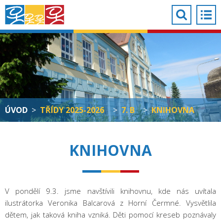
ÚVOD
>
TŘÍDY 2025-2026
>
7. B
>
KNIHOVNA
KNIHOVNA
V pondělí 9.3. jsme navštívili knihovnu, kde nás uvítala
ilustrátorka Veronika Balcarová z Horní Čermné. Vysvětlila
dětem, jak taková kniha vzniká. Děti pomocí kreseb poznávaly