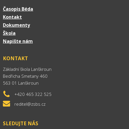
Časopis Béda
Kontakt
Dokumenty
Škola
Napište nám
KONTAKT
Základní škola Lanškroun
Bedřicha Smetany 460
563 01 Lanškroun
+420 465 322 525
reditel@zsbs.cz
SLEDUJTE NÁS