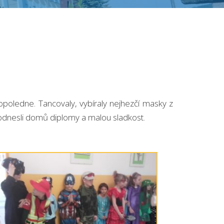
dopoledne. Tancovaly, vybíraly nejhezčí masky z
i odnesli domů diplomy a malou sladkost.