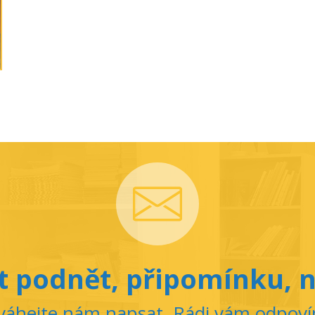
 podnět, připomínku, n
áhejte nám napsat. Rádi vám odpov