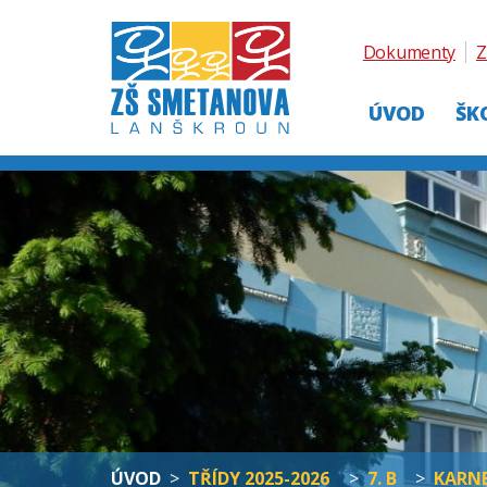
Dokumenty
Z
ÚVOD
ŠK
ÚVOD
>
TŘÍDY 2025-2026
>
7. B
>
KARN