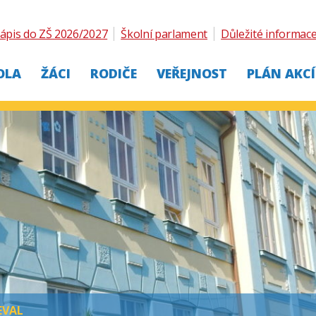
ápis do ZŠ 2026/2027
Školní parlament
Důležité informac
OLA
ŽÁCI
RODIČE
VEŘEJNOST
PLÁN AKCÍ
EVAL