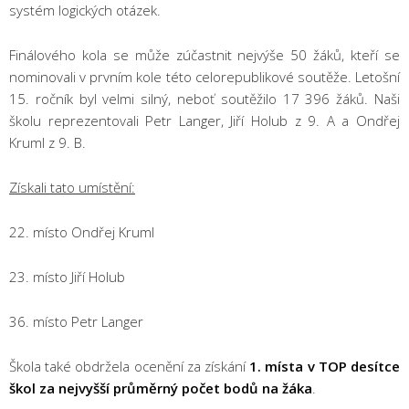
systém logických otázek.
Finálového kola se může zúčastnit nejvýše 50 žáků, kteří se
nominovali v prvním kole této celorepublikové soutěže. Letošní
15. ročník byl velmi silný, neboť soutěžilo 17 396 žáků. Naši
školu reprezentovali Petr Langer, Jiří Holub z 9. A a Ondřej
Kruml z 9. B.
Získali tato umístění:
22. místo Ondřej Kruml
23. místo Jiří Holub
36. místo Petr Langer
Škola také obdržela ocenění za získání
1. místa v TOP desítce
škol za nejvyšší průměrný počet bodů na žáka
.