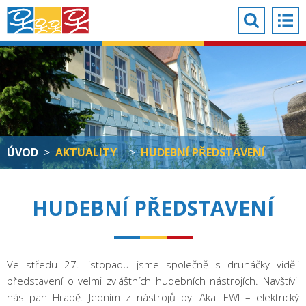
ÚVOD
>
AKTUALITY
>
HUDEBNÍ PŘEDSTAVENÍ
HUDEBNÍ PŘEDSTAVENÍ
Ve středu 27. listopadu jsme společně s druháčky viděli
představení o velmi zvláštních hudebních nástrojích. Navštívil
nás pan Hrabě. Jedním z nástrojů byl Akai EWI – elektrický