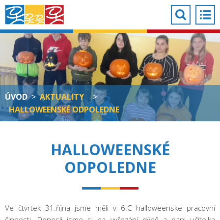
ÚVOD
>
AKTUALITY
>
HALLOWEENSKÉ ODPOLEDNE
HALLOWEENSKÉ
ODPOLEDNE
Ve čtvrtek 31.října jsme měli v 6.C halloweenske pracovní
činnosti. Donesli jsme si na vyřezání dýně a pani učitelka