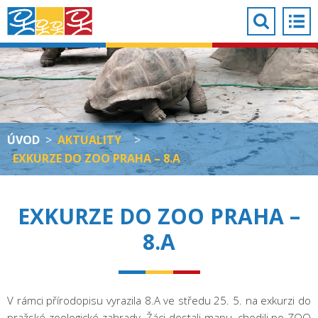
ÚVOD
>
AKTUALITY
>
EXKURZE DO ZOO PRAHA – 8.A
EXKURZE DO ZOO PRAHA –
8.A
V rámci přírodopisu vyrazila 8.A ve středu 25. 5. na exkurzi do
pražské zoologické zahrady. Žáci dostali mapu, chodili po ZOO