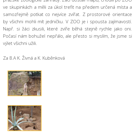
ve skupinkách a měli za úkol trefit na předem určená místa a
samozřejmě potkat co nejvíce zvířat. Z prostorové orientace
by všichni mohli mít jedničku. V ZOO je i spousta zajímavostí.
Např. si žáci zkusili, které zvíře běhá stejně rychle jako oni.
Počasí nám bohužel nepřálo, ale přesto si myslím, že jsme si
výlet všichni užili.
Za 8.A K. Živná a K. Kuběnková