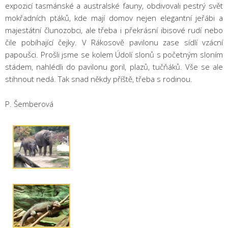
expozicí tasmánské a australské fauny, obdivovali pestrý svět
mokřadních ptáků, kde mají domov nejen elegantní jeřábi a
majestátní člunozobci, ale třeba i překrásní ibisové rudí nebo
čile pobíhající čejky. V Rákosově pavilonu zase sídlí vzácní
papoušci. Prošli jsme se kolem Údolí slonů s početným sloním
stádem, nahlédli do pavilonu goril, plazů, tučňáků. Vše se ale
stihnout nedá. Tak snad někdy příště, třeba s rodinou.
P. Šemberová