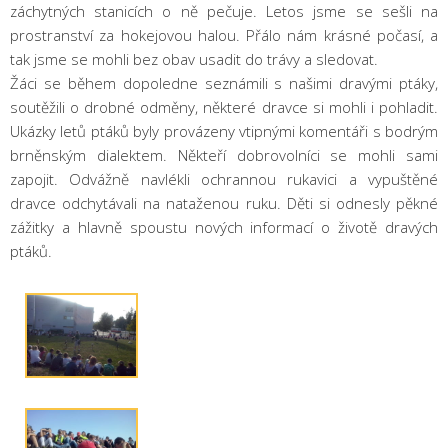
záchytných stanicích o ně pečuje. Letos jsme se sešli na
prostranství za hokejovou halou. Přálo nám krásné počasí, a
tak jsme se mohli bez obav usadit do trávy a sledovat.
Žáci se během dopoledne seznámili s našimi dravými ptáky,
soutěžili o drobné odměny, některé dravce si mohli i pohladit.
Ukázky letů ptáků byly provázeny vtipnými komentáři s bodrým
brněnským dialektem. Někteří dobrovolníci se mohli sami
zapojit. Odvážně navlékli ochrannou rukavici a vypuštěné
dravce odchytávali na nataženou ruku. Děti si odnesly pěkné
zážitky a hlavně spoustu nových informací o životě dravých
ptáků.