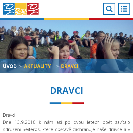
ÚVOD
>
AKTUALITY
>
DRAVCI
DRAVCI
Dravci
Dne 13.9.2018 k nám asi po dvou letech opět zavítalo
sdružení Seiferos, které obětavě zachraňuje naše dravce a v