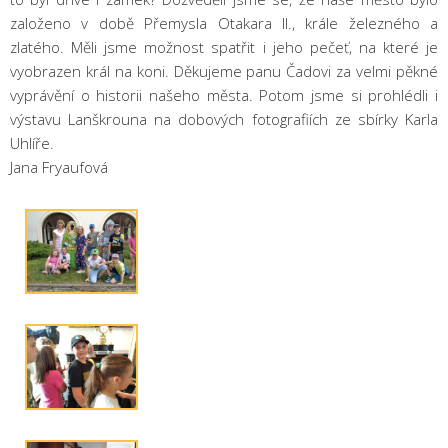
založeno v době Přemysla Otakara II., krále železného a
zlatého. Měli jsme možnost spatřit i jeho pečeť, na které je
vyobrazen král na koni. Děkujeme panu Čadovi za velmi pěkné
vyprávění o historii našeho města. Potom jsme si prohlédli i
výstavu Lanškrouna na dobových fotografiích ze sbírky Karla
Uhlíře.
Jana Fryaufová