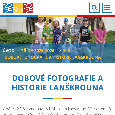
ÚVOD
>
TŘÍDY 2025-2026
>
7. B
>
DOBOVÉ FOTOGRAFIE A HISTORIE LANŠKROUNA
DOBOVÉ FOTOGRAFIE A
HISTORIE LANŠKROUNA
V pátek 23.6. jsme navštívili Muzeum Lanškroun. Víte o tom, že
to byl dříve i zámek? Dozvěděli jsme se, že naše město bylo