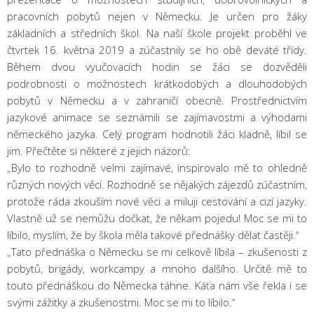
pracovních pobytů nejen v Německu. Je určen pro žáky
základních a středních škol. Na naší škole projekt proběhl ve
čtvrtek 16. května 2019 a zúčastnily se ho obě deváté třídy.
Během dvou vyučovacích hodin se žáci se dozvěděli
podrobnosti o možnostech krátkodobých a dlouhodobých
pobytů v Německu a v zahraničí obecně. Prostřednictvím
jazykové animace se seznámili se zajímavostmi a výhodami
německého jazyka. Celý program hodnotili žáci kladně, líbil se
jim. Přečtěte si některé z jejich názorů:
„Bylo to rozhodně velmi zajímavé, inspirovalo mě to ohledně
různých nových věcí. Rozhodně se nějakých zájezdů zúčastním,
protože ráda zkouším nové věci a miluji cestování a cizí jazyky.
Vlastně už se nemůžu dočkat, že někam pojedu! Moc se mi to
líbilo, myslím, že by škola měla takové přednášky dělat častěji.“
„Tato přednáška o Německu se mi celkově líbila – zkušenosti z
pobytů, brigády, workcampy a mnoho dalšího. Určitě mě to
touto přednáškou do Německa táhne. Káťa nám vše řekla i se
svými zážitky a zkušenostmi. Moc se mi to líbilo.“