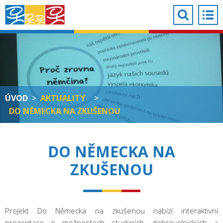
ÚVOD
>
AKTUALITY
>
DO NĚMECKA NA ZKUŠENOU
DO NĚMECKA NA
ZKUŠENOU
Projekt Do Německa na zkušenou nabízí interaktivní
prezentace o možnostech studijních, dobrovolnických a