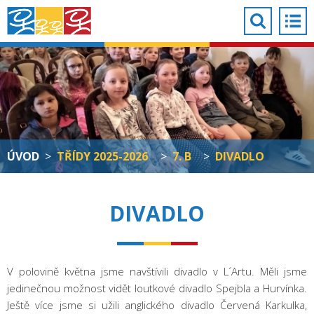
ÚVOD
>
TŘÍDY 2025-2026
>
7. B
>
DIVADLO
DIVADLO
V polovině května jsme navštívili divadlo v L´Artu. Měli jsme
jedinečnou možnost vidět loutkové divadlo Spejbla a Hurvínka.
Ještě více jsme si užili anglického divadlo Červená Karkulka,