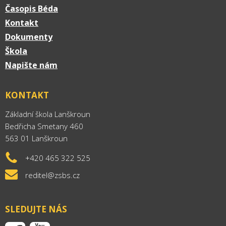
Časopis Béda
Kontakt
Dokumenty
Škola
Napište nám
KONTAKT
Základní škola Lanškroun
Bedřicha Smetany 460
563 01 Lanškroun
+420 465 322 525
reditel@zsbs.cz
SLEDUJTE NÁS