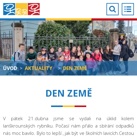
ÚVOD
>
AKTUALITY
>
DEN ZEMĚ
DEN ZEMĚ
V pátek 21.dubna jsme se vydali na úklid kolem
lanškrounských rybníku. Počasí nám přálo a sbírání odpadků
nás moc bavilo. Bylo to lepší , jak být ve školních lavicích.Cestou