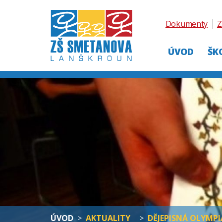
Dokumenty
Z
ÚVOD
ŠK
ÚVOD
>
AKTUALITY
>
DĚJEPISNÁ OLYMP