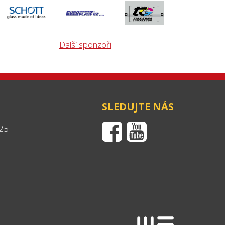
Další sponzoři
SLEDUJTE NÁS
25