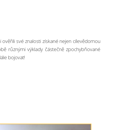
 ověřili své znalosti získané nejen cílevědomou
ní době různými výklady částečně zpochybňované
ále bojovat!