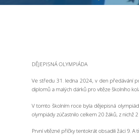
DĚJEPISNÁ OLYMPIÁDA
Ve středu 31. ledna 2024, v den předávání p
diplomů a malých dárků pro vítěze školního kola
V tomto školním roce byla dějepisná olympiád
olympiády zúčastnilo celkem 20 žáků, z nichž 2 ž
První vítězné příčky tentokrát obsadili žáci 9. A t