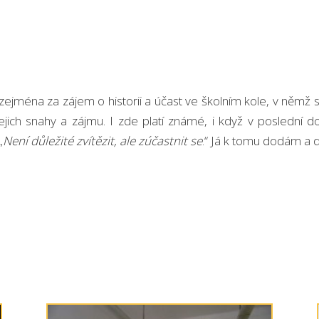
jména za zájem o historii a účast ve školním kole, v němž si
si jejich snahy a zájmu. I zde platí známé, i když v posled
„
Není důležité
zvítězit, ale zúčastnit se
.“ Já k tomu dodám a d