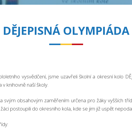
DĚJEPISNÁ OLYMPIÁDA
ololetního vysvědčení, jsme uzavřeli školní a okresní ko
 v knihovně naší školy.
a svým obsahovým zaměřením určena pro žáky vyšších tříd-7.,
áci postoupili do okresního kola, kde se jim již uspět nepodař
řídy: