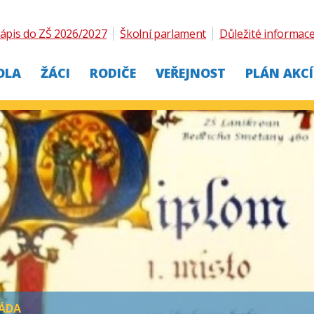
ápis do ZŠ 2026/2027
Školní parlament
Důležité informac
OLA
ŽÁCI
RODIČE
VEŘEJNOST
PLÁN AKCÍ
IÁDA