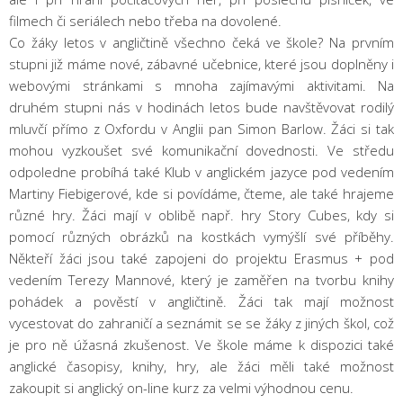
filmech či seriálech nebo třeba na dovolené.
Co žáky letos v angličtině všechno čeká ve škole? Na prvním
stupni již máme nové, zábavné učebnice, které jsou doplněny i
webovými stránkami s mnoha zajímavými aktivitami. Na
druhém stupni nás v hodinách letos bude navštěvovat rodilý
mluvčí přímo z Oxfordu v Anglii pan Simon Barlow. Žáci si tak
mohou vyzkoušet své komunikační dovednosti. Ve středu
odpoledne probíhá také Klub v anglickém jazyce pod vedením
Martiny Fiebigerové, kde si povídáme, čteme, ale také hrajeme
různé hry. Žáci mají v oblibě např. hry Story Cubes, kdy si
pomocí různých obrázků na kostkách vymýšlí své příběhy.
Někteří žáci jsou také zapojeni do projektu Erasmus + pod
vedením Terezy Mannové, který je zaměřen na tvorbu knihy
pohádek a pověstí v angličtině. Žáci tak mají možnost
vycestovat do zahraničí a seznámit se se žáky z jiných škol, což
je pro ně úžasná zkušenost. Ve škole máme k dispozici také
anglické časopisy, knihy, hry, ale žáci měli také možnost
zakoupit si anglický on-line kurz za velmi výhodnou cenu.