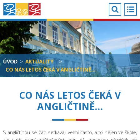
ÚVOD
>
AKTUALITY
>
CO NÁS LETOS ČEKÁ V ANGLIČTINĚ…
CO NÁS LETOS ČEKÁ V
ANGLIČTINĚ…
S angličtinou se žáci setkávají velmi často, a to nejen ve škole,
ale i při hraní počítačových her, při poslechu písniček, ve