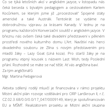
Co se týká letošních akcí v anglickém jazyce, v listopadu nás
čeká beseda s bývalým pedagogem a cestovatelem Karlem
Kocůrkem, se kterým jsme již „procestovali“ Spojené státy
americké a také Austrálii. Tentokrát se vydáme na
dobrodružnou výpravu za krásami Kanady. V lednu je na
programu každoroční Konverzační soutěž v anglickém jazyce. V
březnu nás ovšem čeká také divadelní představení v pěkném
prostředí nového kulturního domu L’Art. Navštíví nás herci
divadelního souboru ze Zlína s novým představením pro
mladší žáky – Lazy Goat (Líná koza). Pro starší žáky je na
programu vtipný kousek s názvem Last Wish, tedy Poslední
přání. Rozhodně se máte se nač těšit. Ať vás angličtina baví.
Za tým angličtinářů
Mgr. Martina Fiebigerová
Aktivita sdílený rodilý mluvčí je financována v rámci projektu
Místní akční plán rozvoje vzdělávání pro ORP Lanškroun II, r.č.
CZ.02.3.68/0.0/0.0/17_047/0009149, který je spolufinancován
EU a MŠMT. Realizátorem projektu je Místní akční skupina