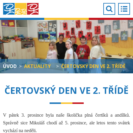
ÚVOD
>
AKTUALITY
>
ČERTOVSKÝ DEN VE 2. TŘÍDĚ
ČERTOVSKÝ DEN VE 2. TŘÍDĚ
V pátek 3. prosince byla naše školička plná čertíků a andílků.
Správně sice Mikuláš chodí až 5. prosince, ale letos tento svátek
vychází na neděli.