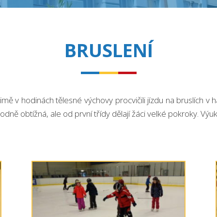
BRUSLENÍ
v zimě v hodinách tělesné výchovy procvičili jízdu na bruslích 
odně obtížná, ale od první třídy dělají žáci velké pokroky. Výu