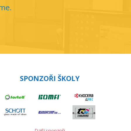
íme.
SPONZOŘI ŠKOLY
Další sponzoři