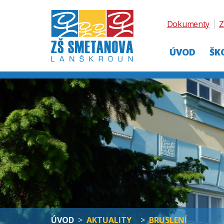
Dokumenty
Z
ÚVOD
ŠK
ÚVOD
>
AKTUALITY
>
BRUSLENÍ