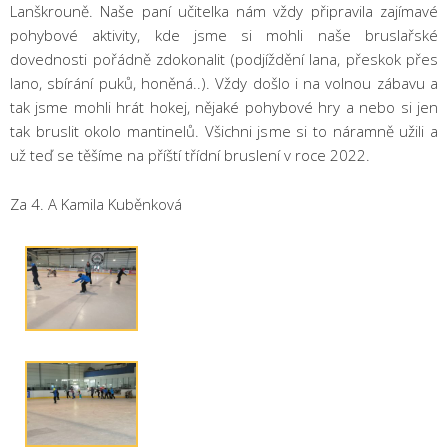
Lanškrouně. Naše paní učitelka nám vždy připravila zajímavé
pohybové aktivity, kde jsme si mohli naše bruslařské
dovednosti pořádně zdokonalit (podjíždění lana, přeskok přes
lano, sbírání puků, honěná..). Vždy došlo i na volnou zábavu a
tak jsme mohli hrát hokej, nějaké pohybové hry a nebo si jen
tak bruslit okolo mantinelů. Všichni jsme si to náramně užili a
už teď se těšíme na příští třídní bruslení v roce 2022.
Za 4. A Kamila Kuběnková