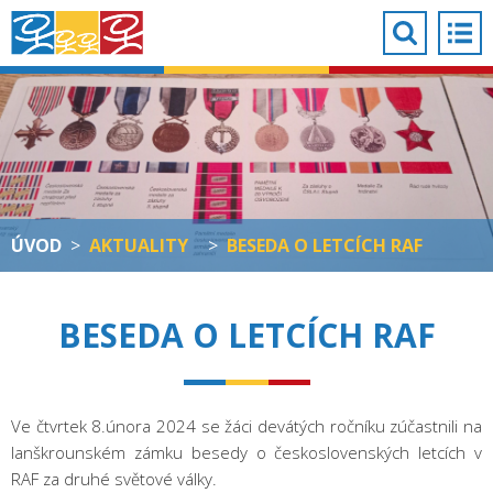
ÚVOD
>
AKTUALITY
>
BESEDA O LETCÍCH RAF
BESEDA O LETCÍCH RAF
Ve čtvrtek 8.února 2024 se žáci devátých ročníku zúčastnili na
lanškrounském zámku besedy o československých letcích v
RAF za druhé světové války.