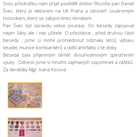
Svou přednášku nám přijel povědět doktor filozofie pan Daniel
Švec, který je lektorem na UK Praha a zároveň soukromým
historikem, který se zabývá tímto tématem.
Pan Švec byl opravdu velice poutavý. Do besedy zapojoval
nejen žáky, ale i nás učitele. O přestávce , před druhou částí
besedy , jsme si mohli prohlédnout odznaky letců, výbavu
letadel, munice bombardérů a další artefakty z té doby.
Beseda byla příjemným téměř dvouhodinovým zpestřením
výuky . Odnesli jsme si mnoho zajímavých vzpomínek a zážitků.
Za deváťáky Mgr. Ivana Kosová