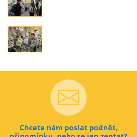
Chcete nám poslat podnět,
připomínku, nebo se jen zeptat?