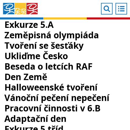
Exkurze 5.A
Zeměpisná olympiáda
Tvoření se šesťáky
Ukliďme Česko
Beseda o letcích RAF
Den Země
Halloweenské tvoření
Vánoční pečení nepečení
Pracovní činnosti v 6.B
Adaptační den
Exkurze 5.tříd