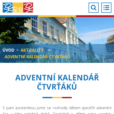
ÚVOD
>
AKTUALITY
>
ADVENTNÍ KALENDÁŘ ČTVRŤÁKŮ
ADVENTNÍ KALENDÁŘ
ČTVRŤÁKŮ
S paní asistentkou jsme se rozhodly dětem zpestřit adventní
čas v této nelehké době. Společně s dětmi jsme vyrobily