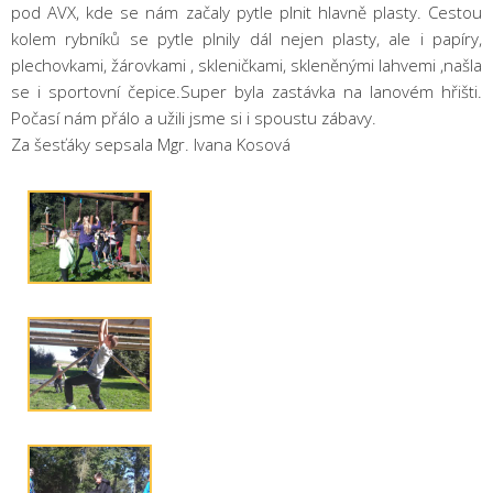
pod AVX, kde se nám začaly pytle plnit hlavně plasty. Cestou
kolem rybníků se pytle plnily dál nejen plasty, ale i papíry,
plechovkami, žárovkami , skleničkami, skleněnými lahvemi ,našla
se i sportovní čepice.Super byla zastávka na lanovém hřišti.
Počasí nám přálo a užili jsme si i spoustu zábavy.
Za šesťáky sepsala Mgr. Ivana Kosová