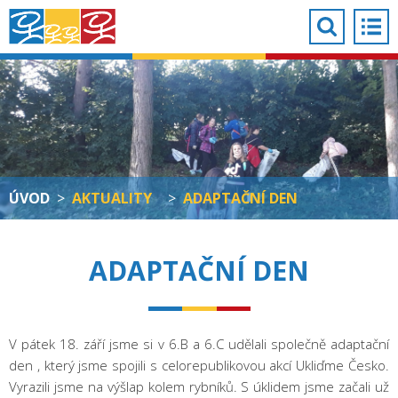
ÚVOD
>
AKTUALITY
>
ADAPTAČNÍ DEN
ADAPTAČNÍ DEN
V pátek 18. září jsme si v 6.B a 6.C udělali společně adaptační
den , který jsme spojili s celorepublikovou akcí Ukliďme Česko.
Vyrazili jsme na výšlap kolem rybníků. S úklidem jsme začali už