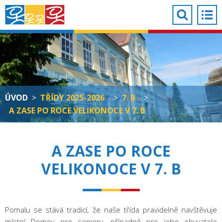
ÚVOD
>
TŘÍDY 2025-2026
>
7. B
>
A ZASE PO ROCE VELIKONOCE V 7. B
A ZASE PO ROCE
VELIKONOCE V 7. B
Pomalu se stává tradicí, že naše třída pravidelně navštěvuje
místní Domov pro seniory, případně pro jeho obyvatele