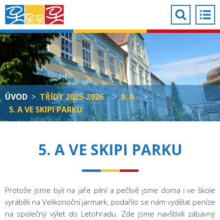
ÚVOD
>
TŘÍDY 2025-2026
>
8. A
>
5. A VE SKIPI PARKU
5. A VE SKIPI PARKU
Protože jsme byli na jaře pilní a pečlivě jsme doma i ve škole
vyráběli na Velikonoční jarmark, podařilo se nám vydělat peníze
na společný výlet do Letohradu. Zde jsme navštívili zábavný